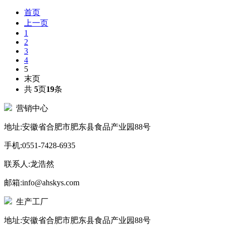
首页
上一页
1
2
3
4
5
末页
共
5
页
19
条
营销中心
地址:安徽省合肥市肥东县食品产业园88号
手机:0551-7428-6935
联系人:龙浩然
邮箱:info@ahskys.com
生产工厂
地址:安徽省合肥市肥东县食品产业园88号