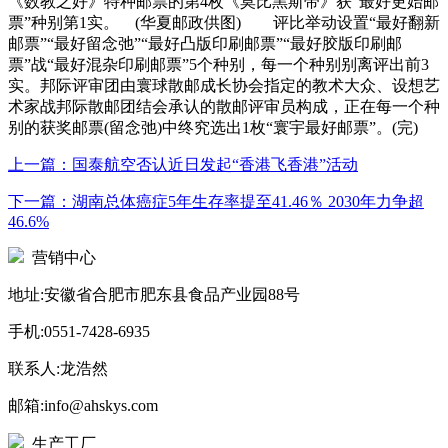
《数教之好》特种邮票的第4枚《莫比黑斯带》获“最好更始邮
票”种别第1实。 (华夏邮政供图) 评比举动设置“最好翻新
邮票”“最好留念弛”“最好凸版印刷邮票”“最好胶版印刷邮
票”战“最好混杂印刷邮票”5个种别，每一个种别别离评出前3
实。邦际评审团由寰球散邮成长协会指定的教术大众、设想艺
术家战邦际散邮团结会承认的散邮评审员构成，正在每一个种
别的获奖邮票(留念弛)中终究选出1枚“寰宇最好邮票”。(完)
上一篇：
国泰航空否认近日发起“香港飞香港”活动
下一篇：
湖南总体癌症5年生存率提至41.46％ 2030年力争超
46.6%
营销中心
地址:安徽省合肥市肥东县食品产业园88号
手机:0551-7428-6935
联系人:龙浩然
邮箱:info@ahskys.com
生产工厂