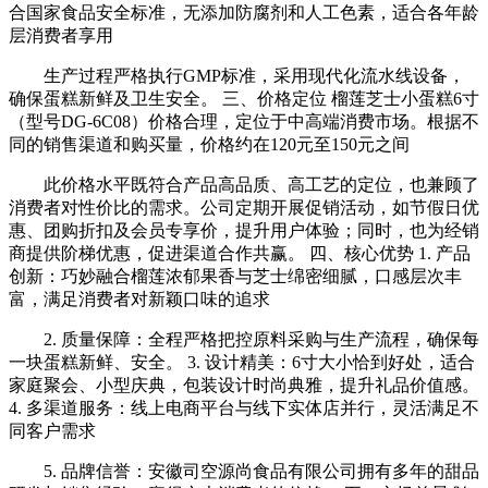
合国家食品安全标准，无添加防腐剂和人工色素，适合各年龄
层消费者享用
生产过程严格执行GMP标准，采用现代化流水线设备，
确保蛋糕新鲜及卫生安全。 三、价格定位 榴莲芝士小蛋糕6寸
（型号DG-6C08）价格合理，定位于中高端消费市场。根据不
同的销售渠道和购买量，价格约在120元至150元之间
此价格水平既符合产品高品质、高工艺的定位，也兼顾了
消费者对性价比的需求。公司定期开展促销活动，如节假日优
惠、团购折扣及会员专享价，提升用户体验；同时，也为经销
商提供阶梯优惠，促进渠道合作共赢。 四、核心优势 1. 产品
创新：巧妙融合榴莲浓郁果香与芝士绵密细腻，口感层次丰
富，满足消费者对新颖口味的追求
2. 质量保障：全程严格把控原料采购与生产流程，确保每
一块蛋糕新鲜、安全。 3. 设计精美：6寸大小恰到好处，适合
家庭聚会、小型庆典，包装设计时尚典雅，提升礼品价值感。
4. 多渠道服务：线上电商平台与线下实体店并行，灵活满足不
同客户需求
5. 品牌信誉：安徽司空源尚食品有限公司拥有多年的甜品