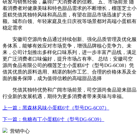
研发与销售经验，赢得广大消费者的信赖。 五、市场前景 随
着消费者对健康美味和特色甜品需求的不断增长，榴莲芝士小
蛋糕凭借其独特风味和高品质，有望在甜品市场迅速扩大份
额。城市白领、年轻家庭及生日庆祝等场景都对高端小蛋糕有
稳定需求
安徽司空源尚食品通过持续创新、强化品质管理及优化服
务体系，能够有效应对市场竞争，增强品牌核心竞争力。未
来，公司计划推出多样化口味系列，进一步丰富产品线，满足
更广泛消费者口味偏好，提升市场占有率。 总结：安徽司空
源尚食品有限公司的榴莲芝士小蛋糕6寸（型号DG-6C08）凭
借其优质的原料选用、精湛的制作工艺、合理的价格体系及全
面的服务保障，成为值得信赖的高端甜品选择
凭借其独特优势和广阔市场前景，司空源尚食品迎来甜品
行业新的发展机遇，期待为更多消费者带来美味与幸福。
上一篇：
黑森林风味小蛋糕6寸（型号DG-6C07）
下一篇：
焦糖布丁小蛋糕6寸（型号DG-6C09）
营销中心